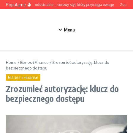
Przejdź do treści
Popularne
Lampy industrialne – surowy styl, który przyciąga uwagę
Zupa z b
Menu
Home
/
Biznes i Finanse
/
Zrozumieć autoryzację: klucz do
bezpiecznego dostępu
Biznes i Finanse
Zrozumieć autoryzację: klucz do
bezpiecznego dostępu