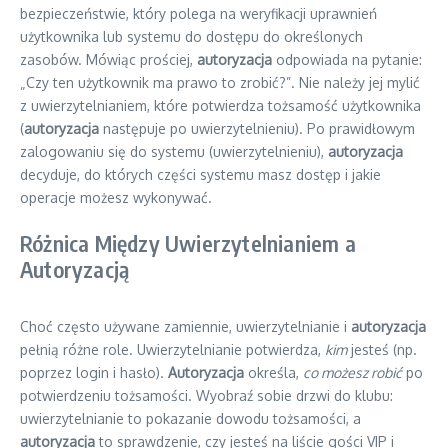
bezpieczeństwie, który polega na weryfikacji uprawnień
użytkownika lub systemu do dostępu do określonych
zasobów. Mówiąc prościej,
autoryzacja
odpowiada na pytanie:
„Czy ten użytkownik ma prawo to zrobić?”. Nie należy jej mylić
z uwierzytelnianiem, które potwierdza tożsamość użytkownika
(
autoryzacja
następuje po uwierzytelnieniu). Po prawidłowym
zalogowaniu się do systemu (uwierzytelnieniu),
autoryzacja
decyduje, do których części systemu masz dostęp i jakie
operacje możesz wykonywać.
Różnica Między Uwierzytelnianiem a
Autoryzacją
Choć często używane zamiennie, uwierzytelnianie i
autoryzacja
pełnią różne role. Uwierzytelnianie potwierdza,
kim
jesteś (np.
poprzez login i hasło).
Autoryzacja
określa,
co możesz robić
po
potwierdzeniu tożsamości. Wyobraź sobie drzwi do klubu:
uwierzytelnianie to pokazanie dowodu tożsamości, a
autoryzacja
to sprawdzenie, czy jesteś na liście gości VIP i