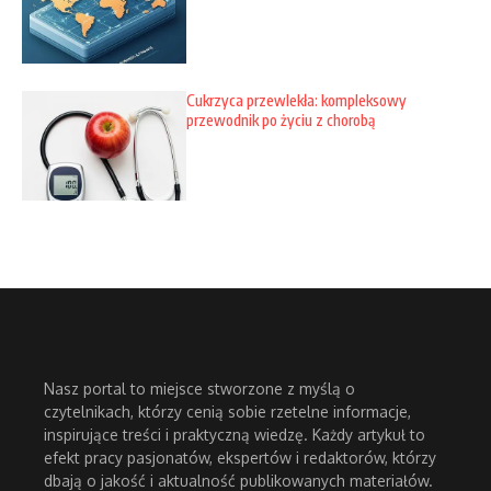
Cukrzyca przewlekła: kompleksowy
przewodnik po życiu z chorobą
Nasz portal to miejsce stworzone z myślą o
czytelnikach, którzy cenią sobie rzetelne informacje,
inspirujące treści i praktyczną wiedzę. Każdy artykuł to
efekt pracy pasjonatów, ekspertów i redaktorów, którzy
dbają o jakość i aktualność publikowanych materiałów.