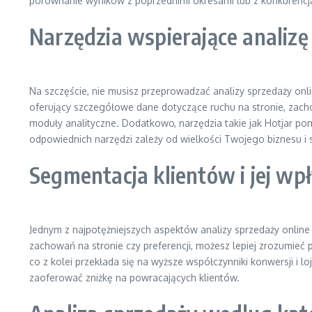
porównanie wyników z poprzednimi okresami lub z konkurencją,
Narzędzia wspierające analizę
Na szczęście, nie musisz przeprowadzać analizy sprzedaży onlin
oferujący szczegółowe dane dotyczące ruchu na stronie, zac
moduły analityczne. Dodatkowo, narzędzia takie jak Hotjar po
odpowiednich narzędzi zależy od wielkości Twojego biznesu i 
Segmentacja klientów i jej wp
Jednym z najpotężniejszych aspektów analizy sprzedaży online
zachowań na stronie czy preferencji, możesz lepiej zrozumieć
co z kolei przekłada się na wyższe współczynniki konwersji i lo
zaoferować zniżkę na powracających klientów.