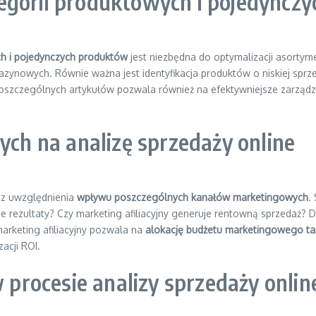
egorii produktowych i pojedyncz
ch i pojedynczych produktów
jest niezbędna do optymalizacji asorty
zynowych. Równie ważna jest identyfikacja produktów o niskiej sprz
i poszczególnych artykułów pozwala również na efektywniejsze zarząd
h na analizę sprzedaży online
bez uwzględnienia
wpływu poszczególnych kanałów marketingowych
.
ezultaty? Czy marketing afiliacyjny generuje rentowną sprzedaż? Do
arketing afiliacyjny pozwala na
alokację budżetu marketingowego tam
acji ROI.
w procesie analizy sprzedaży onlin