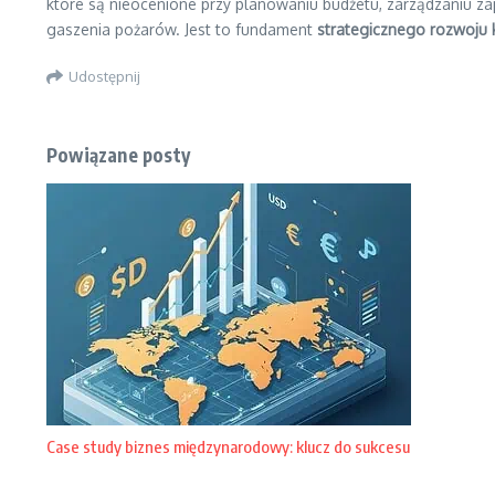
które są nieocenione przy planowaniu budżetu, zarządzaniu z
gaszenia pożarów. Jest to fundament
strategicznego rozwoju
Udostępnij
Powiązane posty
Case study biznes międzynarodowy: klucz do sukcesu