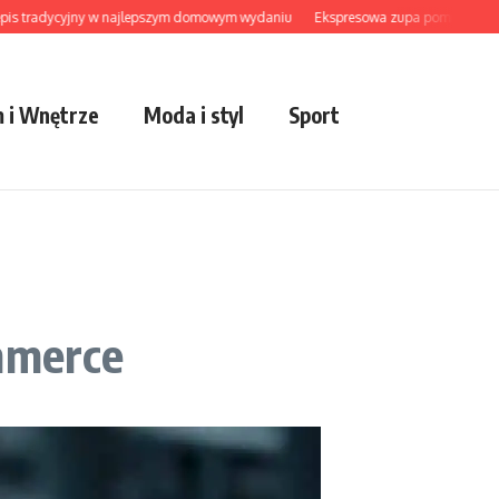
radycyjny w najlepszym domowym wydaniu
Ekspresowa zupa pomidorowa z pomi
 i Wnętrze
Moda i styl
Sport
ommerce