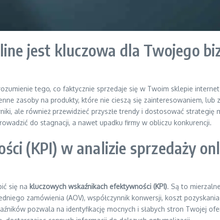
line jest kluczowa dla Twojego bi
ozumienie tego, co faktycznie sprzedaje się w Twoim sklepie interne
cenne zasoby na produkty, które nie cieszą się zainteresowaniem, lub
wyniki, ale również przewidzieć przyszłe trendy i dostosować strateg
rowadzić do stagnacji, a nawet upadku firmy w obliczu konkurencji.
ci (KPI) w analizie sprzedaży onl
pić się na
kluczowych wskaźnikach efektywności (KPI)
. Są to mierzaln
dniego zamówienia (AOV), współczynnik konwersji, koszt pozyskania kl
aźników pozwala na identyfikację mocnych i słabych stron Twojej of