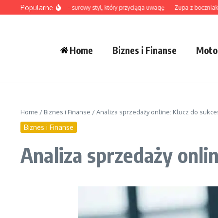
Przejdź do treści
Popularne
ampy industrialne – surowy styl, który przyciąga uwagę
Zupa z boczniaków: pr
Home
Biznes i Finanse
Moto
Home
/
Biznes i Finanse
/
Analiza sprzedaży online: Klucz do suk
Biznes i Finanse
Analiza sprzedaży onli