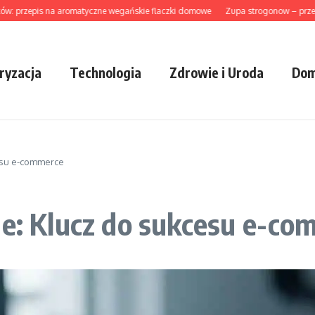
zepis na aromatyczne wegańskie flaczki domowe
Zupa strogonow – przepis t
ryzacja
Technologia
Zdrowie i Uroda
Dom
cesu e-commerce
ne: Klucz do sukcesu e-c