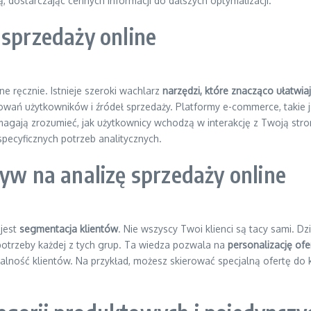
 dostarczając cennych informacji do dalszych optymalizacji.
 sprzedaży online
e ręcznie. Istnieje szeroki wachlarz
narzędzi, które znacząco ułatwia
howań użytkowników i źródeł sprzedaży. Platformy e-commerce, tak
magają zrozumieć, jak użytkownicy wchodzą w interakcję z Twoją stro
specyficznych potrzeb analitycznych.
ływ na analizę sprzedaży online
 jest
segmentacja klientów
. Nie wszyscy Twoi klienci są tacy sami. Dz
 potrzeby każdej z tych grup. Ta wiedza pozwala na
personalizację of
jalność klientów. Na przykład, możesz skierować specjalną ofertę do k