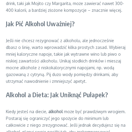
drink, taki jak Mojito czy Margarita, może zawierać nawet 300-
400 kalorii, a bardziej złożone kompozycje – znacznie więcej.
Jak Pić Alkohol Uważniej?
Jeśli nie chcesz rezygnować z alkoholu, ale jednocześnie
dbasz o linię, warto wprowadzić kilka prostych zasad. Wybieraj
mniej kaloryczne napoje, takie jak wytrawne wino lub piwo o
niskiej zawartości alkoholu. Unikaj słodkich drinków i mieszaj
mocne alkohole z niskokalorycznymi napojami, np. wodą
gazowaną z cytryną. Pij dużo wody pomiędzy drinkami, aby
utrzymać nawodnienie i zmniejszyć apetyt.
Alkohol a Dieta: Jak Uniknąć Pułapek?
Kiedy jesteś na diecie,
alkohol
może być prawdziwym wrogiem.
Postaraj się ograniczyć jego spożycie do minimum lub
całkowicie z niego zrezygnować. Jeśli jednak decydujesz się na
alkohol, planuj swoje posiłki tak, aby zrekompensować