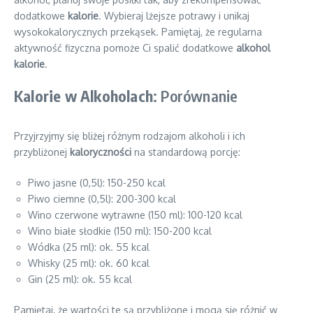
dodatkowe
kalorie
. Wybieraj lżejsze potrawy i unikaj
wysokokalorycznych przekąsek. Pamiętaj, że regularna
aktywność fizyczna pomoże Ci spalić dodatkowe
alkohol
kalorie
.
Kalorie w Alkoholach
: Porównanie
Przyjrzyjmy się bliżej różnym rodzajom alkoholi i ich
przybliżonej
kaloryczności
na standardową porcję:
Piwo jasne (0,5l): 150-250 kcal
Piwo ciemne (0,5l): 200-300 kcal
Wino czerwone wytrawne (150 ml): 100-120 kcal
Wino białe słodkie (150 ml): 150-200 kcal
Wódka (25 ml): ok. 55 kcal
Whisky (25 ml): ok. 60 kcal
Gin (25 ml): ok. 55 kcal
Pamiętaj, że wartości te są przybliżone i mogą się różnić w