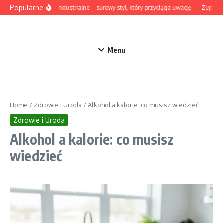
Przejdź do treści
Popularne
Lampy industrialne – surowy styl, który przyciąga uwagę
Zupa z b
Menu
Home
/
Zdrowie i Uroda
/
Alkohol a kalorie: co musisz wiedzieć
Zdrowie i Uroda
Alkohol a kalorie: co musisz
wiedzieć