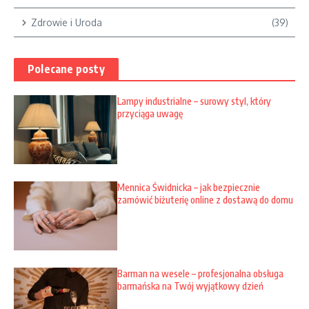
Zdrowie i Uroda
(39)
Polecane posty
Lampy industrialne – surowy styl, który
przyciąga uwagę
Mennica Świdnicka – jak bezpiecznie
zamówić biżuterię online z dostawą do domu
Barman na wesele – profesjonalna obsługa
barmańska na Twój wyjątkowy dzień