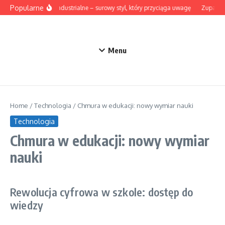
Przejdź do treści
Popularne
Lampy industrialne – surowy styl, który przyciąga uwagę
Zupa z bo
Menu
Home
/
Technologia
/
Chmura w edukacji: nowy wymiar nauki
Technologia
Chmura w edukacji: nowy wymiar
nauki
Rewolucja cyfrowa w szkole: dostęp do
wiedzy