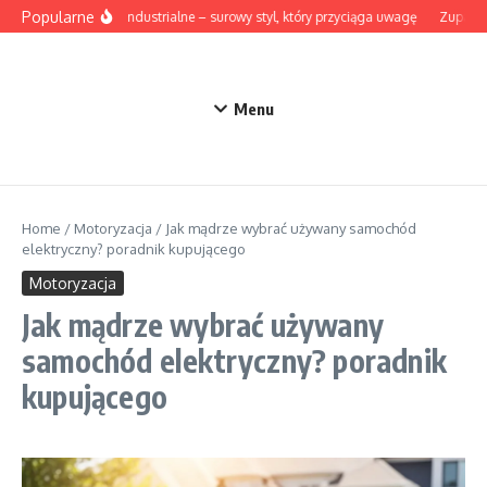
Przejdź do treści
Popularne
Lampy industrialne – surowy styl, który przyciąga uwagę
Zupa z b
Menu
Home
/
Motoryzacja
/
Jak mądrze wybrać używany samochód
elektryczny? poradnik kupującego
Motoryzacja
Jak mądrze wybrać używany
samochód elektryczny? poradnik
kupującego