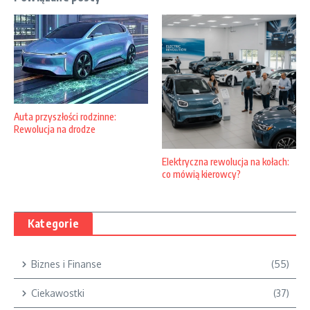
Auta przyszłości rodzinne:
Rewolucja na drodze
Elektryczna rewolucja na kołach:
co mówią kierowcy?
Kategorie
Biznes i Finanse
(55)
Ciekawostki
(37)