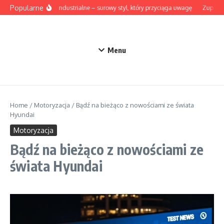
Przejdź do treści
Popularne
Lampy industrialne – surowy styl, który przyciąga uwagę
Zupa z b
Menu
Home
/
Motoryzacja
/
Bądź na bieżąco z nowościami ze świata
Hyundai
Motoryzacja
Bądź na bieżąco z nowościami ze
świata Hyundai