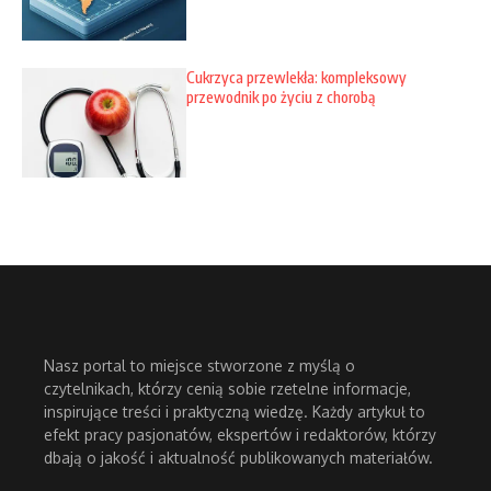
Cukrzyca przewlekła: kompleksowy
przewodnik po życiu z chorobą
Nasz portal to miejsce stworzone z myślą o
czytelnikach, którzy cenią sobie rzetelne informacje,
inspirujące treści i praktyczną wiedzę. Każdy artykuł to
efekt pracy pasjonatów, ekspertów i redaktorów, którzy
dbają o jakość i aktualność publikowanych materiałów.