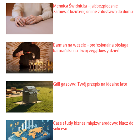
Mennica Świdnicka – jak bezpiecznie
zamówić biżuterię online z dostawą do domu
Barman na wesele – profesjonalna obsługa
barmańska na Twój wyjątkowy dzień
Grill gazowy: Twój przepis na idealne lato
Case study biznes międzynarodowy: klucz do
sukcesu