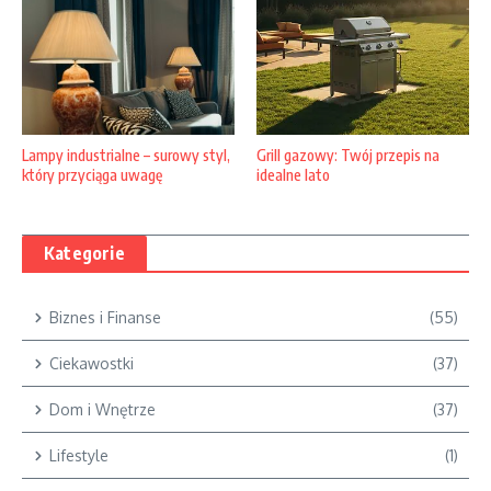
Grill gazowy: Twój przepis na
Lampy industrialne – surowy styl,
idealne lato
który przyciąga uwagę
Kategorie
Biznes i Finanse
(55)
Ciekawostki
(37)
Dom i Wnętrze
(37)
Lifestyle
(1)