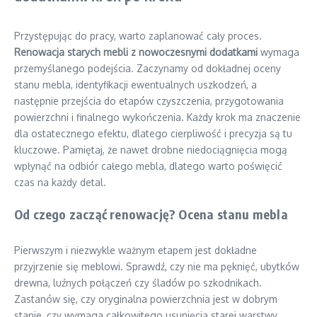
Przystępując do pracy, warto zaplanować cały proces.
Renowacja starych mebli z nowoczesnymi dodatkami
wymaga
przemyślanego podejścia. Zaczynamy od dokładnej oceny
stanu mebla, identyfikacji ewentualnych uszkodzeń, a
następnie przejścia do etapów czyszczenia, przygotowania
powierzchni i finalnego wykończenia. Każdy krok ma znaczenie
dla ostatecznego efektu, dlatego cierpliwość i precyzja są tu
kluczowe. Pamiętaj, że nawet drobne niedociągnięcia mogą
wpłynąć na odbiór całego mebla, dlatego warto poświęcić
czas na każdy detal.
Od czego zacząć renowację? Ocena stanu mebla
Pierwszym i niezwykle ważnym etapem jest dokładne
przyjrzenie się meblowi. Sprawdź, czy nie ma pęknięć, ubytków
drewna, luźnych połączeń czy śladów po szkodnikach.
Zastanów się, czy oryginalna powierzchnia jest w dobrym
stanie, czy wymaga całkowitego usunięcia starej warstwy.