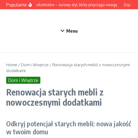
Przejdź do treści
Popularne
Lampy industrialne – surowy styl, który przyciąga uwagę
Zupa z b
Menu
Home
/
Dom i Wnętrze
/
Renowacja starych mebli z nowoczesnymi
dodatkami
Dom i Wnętrze
Renowacja starych mebli z
nowoczesnymi dodatkami
Odkryj potencjał starych mebli: nowa jakość
w twoim domu