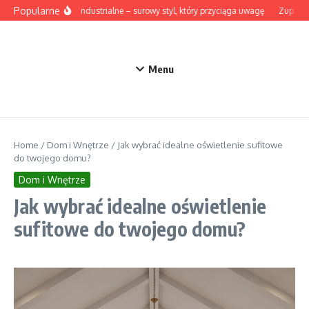
Przejdź do treści
Popularne
Lampy industrialne – surowy styl, który przyciąga uwagę
Zupa z b
Menu
Home
/
Dom i Wnętrze
/
Jak wybrać idealne oświetlenie sufitowe
do twojego domu?
Dom i Wnętrze
Jak wybrać idealne oświetlenie
sufitowe do twojego domu?