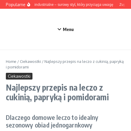
Przejdź do treści
Popularne
Lampy industrialne – surowy styl, który przyciąga uwagę
Zupa z 
Menu
Home
/
Ciekawostki
/
Najlepszy przepis na leczo z cukinią, papryką
i pomidorami
Ciekawostki
Najlepszy przepis na leczo z
cukinią, papryką i pomidorami
Dlaczego domowe leczo to idealny
sezonowy obiad jednogarnkowy