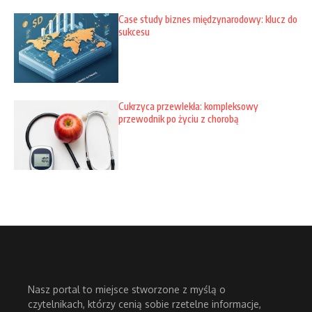
Case study biznes międzynarodowy: klucz do
sukcesu
Cukrzyca przewlekła: kompleksowy
przewodnik po życiu z chorobą
Nasz portal to miejsce stworzone z myślą o
czytelnikach, którzy cenią sobie rzetelne informacje,