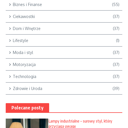
Biznes i Finanse
(55)
Ciekawostki
(37)
Dom i Wnętrze
(37)
Lifestyle
(1)
Moda i styl
(37)
Motoryzacja
(37)
Technologia
(37)
Zdrowie i Uroda
(39)
Polecane posty
Lampy industrialne – surowy styl, który
przyciąga uwagę