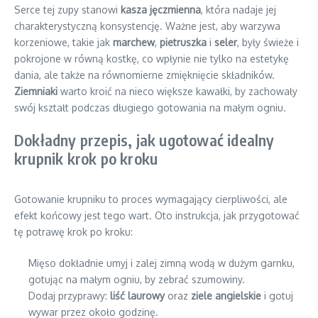
Serce tej zupy stanowi
kasza jęczmienna
, która nadaje jej
charakterystyczną konsystencję. Ważne jest, aby warzywa
korzeniowe, takie jak
marchew
,
pietruszka
i
seler
, były świeże i
pokrojone w równą kostkę, co wpłynie nie tylko na estetykę
dania, ale także na równomierne zmięknięcie składników.
Ziemniaki
warto kroić na nieco większe kawałki, by zachowały
swój kształt podczas długiego gotowania na małym ogniu.
Dokładny przepis, jak ugotować idealny
krupnik krok po kroku
Gotowanie krupniku to proces wymagający cierpliwości, ale
efekt końcowy jest tego wart. Oto instrukcja, jak przygotować
tę potrawę krok po kroku:
Mięso dokładnie umyj i zalej zimną wodą w dużym garnku,
gotując na małym ogniu, by zebrać szumowiny.
Dodaj przyprawy:
liść laurowy
oraz
ziele angielskie
i gotuj
wywar przez około godzinę.