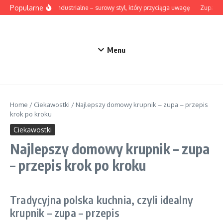
Przejdź do treści
Popularne
Lampy industrialne – surowy styl, który przyciąga uwagę
Zupa z b
Menu
Home
/
Ciekawostki
/
Najlepszy domowy krupnik – zupa – przepis
krok po kroku
Ciekawostki
Najlepszy domowy krupnik – zupa
– przepis krok po kroku
Tradycyjna polska kuchnia, czyli idealny
krupnik – zupa – przepis