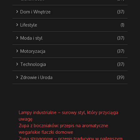
Dom i Wnętrze
(37)
Lifestyle
(1)
Moda i styl
(37)
Motoryzacja
(37)
Technologia
(37)
Zdrowie i Uroda
(39)
Lampy industrialne – surowy styl, który przyciąga
uwagę
Zupa z boczniaków: przepis na aromatyczne
wegańskie flaczki domowe
Zupa strogonow – przepis tradycyjny w najlepszym