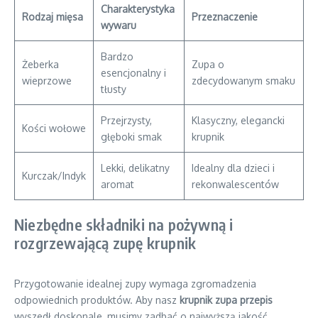
Charakterystyka
Rodzaj mięsa
Przeznaczenie
wywaru
Bardzo
Żeberka
Zupa o
esencjonalny i
wieprzowe
zdecydowanym smaku
tłusty
Przejrzysty,
Klasyczny, elegancki
Kości wołowe
głęboki smak
krupnik
Lekki, delikatny
Idealny dla dzieci i
Kurczak/Indyk
aromat
rekonwalescentów
Niezbędne składniki na pożywną i
rozgrzewającą zupę krupnik
Przygotowanie idealnej zupy wymaga zgromadzenia
odpowiednich produktów. Aby nasz
krupnik zupa przepis
wyszedł doskonale, musimy zadbać o najwyższą jakość