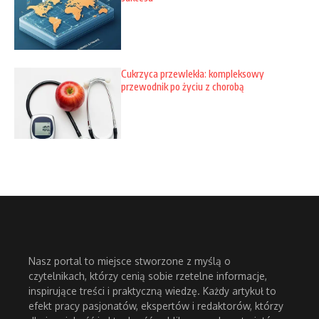
Cukrzyca przewlekła: kompleksowy
przewodnik po życiu z chorobą
Nasz portal to miejsce stworzone z myślą o
czytelnikach, którzy cenią sobie rzetelne informacje,
inspirujące treści i praktyczną wiedzę. Każdy artykuł to
efekt pracy pasjonatów, ekspertów i redaktorów, którzy