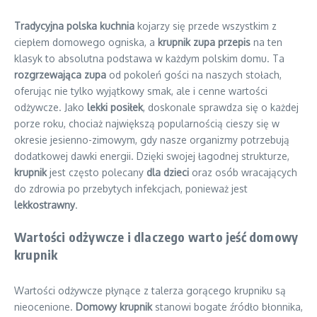
Tradycyjna polska kuchnia
kojarzy się przede wszystkim z
ciepłem domowego ogniska, a
krupnik zupa przepis
na ten
klasyk to absolutna podstawa w każdym polskim domu. Ta
rozgrzewająca zupa
od pokoleń gości na naszych stołach,
oferując nie tylko wyjątkowy smak, ale i cenne wartości
odżywcze. Jako
lekki posiłek
, doskonale sprawdza się o każdej
porze roku, chociaż największą popularnością cieszy się w
okresie jesienno-zimowym, gdy nasze organizmy potrzebują
dodatkowej dawki energii. Dzięki swojej łagodnej strukturze,
krupnik
jest często polecany
dla dzieci
oraz osób wracających
do zdrowia po przebytych infekcjach, ponieważ jest
lekkostrawny
.
Wartości odżywcze i dlaczego warto jeść domowy
krupnik
Wartości odżywcze płynące z talerza gorącego krupniku są
nieocenione.
Domowy krupnik
stanowi bogate źródło błonnika,