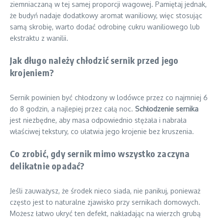
ziemniaczaną w tej samej proporcji wagowej. Pamiętaj jednak,
że budyń nadaje dodatkowy aromat waniliowy, więc stosując
samą skrobię, warto dodać odrobinę cukru waniliowego lub
ekstraktu z wanilii.
Jak długo należy chłodzić sernik przed jego
krojeniem?
Sernik powinien być chłodzony w lodówce przez co najmniej 6
do 8 godzin, a najlepiej przez całą noc.
Schłodzenie sernika
jest niezbędne, aby masa odpowiednio stężała i nabrała
właściwej tekstury, co ułatwia jego krojenie bez kruszenia.
Co zrobić, gdy sernik mimo wszystko zaczyna
delikatnie opadać?
Jeśli zauważysz, że środek nieco siada, nie panikuj, ponieważ
często jest to naturalne zjawisko przy sernikach domowych.
Możesz łatwo ukryć ten defekt, nakładając na wierzch grubą