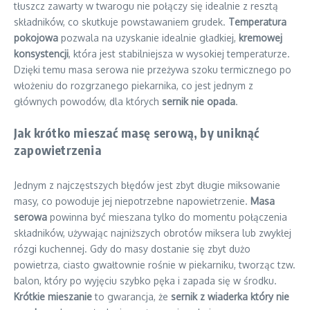
tłuszcz zawarty w twarogu nie połączy się idealnie z resztą
składników, co skutkuje powstawaniem grudek.
Temperatura
pokojowa
pozwala na uzyskanie idealnie gładkiej,
kremowej
konsystencji
, która jest stabilniejsza w wysokiej temperaturze.
Dzięki temu masa serowa nie przeżywa szoku termicznego po
włożeniu do rozgrzanego piekarnika, co jest jednym z
głównych powodów, dla których
sernik nie opada
.
Jak krótko mieszać masę serową, by uniknąć
zapowietrzenia
Jednym z najczęstszych błędów jest zbyt długie miksowanie
masy, co powoduje jej niepotrzebne napowietrzenie.
Masa
serowa
powinna być mieszana tylko do momentu połączenia
składników, używając najniższych obrotów miksera lub zwykłej
rózgi kuchennej. Gdy do masy dostanie się zbyt dużo
powietrza, ciasto gwałtownie rośnie w piekarniku, tworząc tzw.
balon, który po wyjęciu szybko pęka i zapada się w środku.
Krótkie mieszanie
to gwarancja, że
sernik z wiaderka który nie