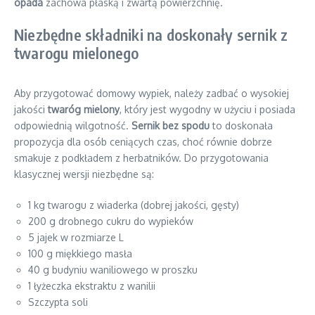
opada
zachowa płaską i zwartą powierzchnię.
Niezbędne składniki na doskonały sernik z
twarogu mielonego
Aby przygotować domowy wypiek, należy zadbać o wysokiej
jakości
twaróg mielony
, który jest wygodny w użyciu i posiada
odpowiednią wilgotność.
Sernik bez spodu
to doskonała
propozycja dla osób ceniących czas, choć równie dobrze
smakuje z podkładem z herbatników. Do przygotowania
klasycznej wersji niezbędne są:
1 kg twarogu z wiaderka (dobrej jakości, gęsty)
200 g drobnego cukru do wypieków
5 jajek w rozmiarze L
100 g miękkiego masła
40 g budyniu waniliowego w proszku
1 łyżeczka ekstraktu z wanilii
Szczypta soli