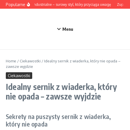
Przejdź do treści
Popularne
Lampy industrialne – surowy styl, który przyciąga uwagę
Zupa z b
Menu
Home
/
Ciekawostki
/
Idealny sernik z wiaderka, który nie opada –
zawsze wyjdzie
Ciekawostki
Idealny sernik z wiaderka, który
nie opada – zawsze wyjdzie
Sekrety na puszysty sernik z wiaderka,
który nie opada