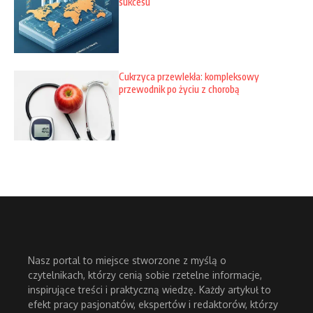
sukcesu
Cukrzyca przewlekła: kompleksowy
przewodnik po życiu z chorobą
Nasz portal to miejsce stworzone z myślą o
czytelnikach, którzy cenią sobie rzetelne informacje,
inspirujące treści i praktyczną wiedzę. Każdy artykuł to
efekt pracy pasjonatów, ekspertów i redaktorów, którzy