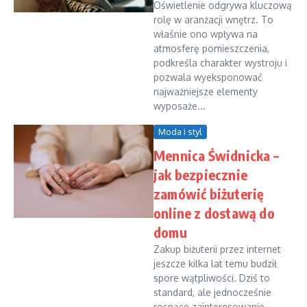
Oświetlenie odgrywa kluczową
rolę w aranżacji wnętrz. To
właśnie ono wpływa na
atmosferę pomieszczenia,
podkreśla charakter wystroju i
pozwala wyeksponować
najważniejsze elementy
wyposaże...
Moda i styl
Mennica Świdnicka –
jak bezpiecznie
zamówić biżuterię
online z dostawą do
domu
Zakup biżuterii przez internet
jeszcze kilka lat temu budził
spore wątpliwości. Dziś to
standard, ale jednocześnie
rosnące zainteresowanie