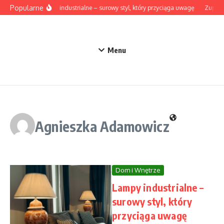
Przejdź do treści
Popularne
Lampy industrialne – surowy styl, który przyciąga uwagę
Zupa z 
Menu
Agnieszka Adamowicz
Dom i Wnętrze
Lampy industrialne –
surowy styl, który
przyciąga uwagę