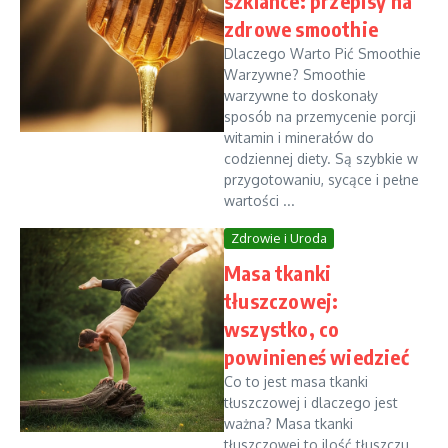
szklance: przepisy na
zdrowe smoothie
Dlaczego Warto Pić Smoothie
Warzywne? Smoothie
warzywne to doskonały
sposób na przemycenie porcji
witamin i minerałów do
codziennej diety. Są szybkie w
przygotowaniu, sycące i pełne
wartości ...
Zdrowie i Uroda
Masa tkanki
tłuszczowej:
wszystko, co
powinieneś wiedzieć
Co to jest masa tkanki
tłuszczowej i dlaczego jest
ważna? Masa tkanki
tłuszczowej to ilość tłuszczu