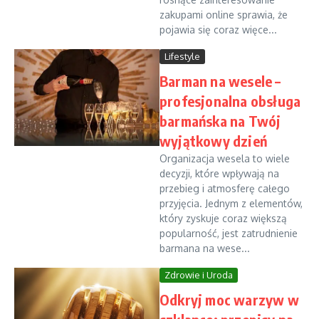
zakupami online sprawia, że
pojawia się coraz więce...
Lifestyle
Barman na wesele –
profesjonalna obsługa
barmańska na Twój
wyjątkowy dzień
Organizacja wesela to wiele
decyzji, które wpływają na
przebieg i atmosferę całego
przyjęcia. Jednym z elementów,
który zyskuje coraz większą
popularność, jest zatrudnienie
barmana na wese...
Zdrowie i Uroda
Odkryj moc warzyw w