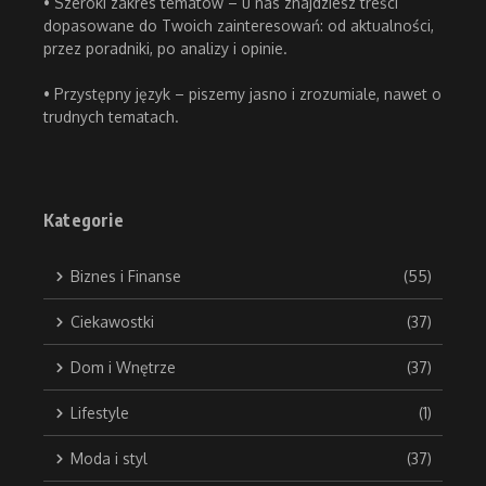
• Szeroki zakres tematów – u nas znajdziesz treści
dopasowane do Twoich zainteresowań: od aktualności,
przez poradniki, po analizy i opinie.
• Przystępny język – piszemy jasno i zrozumiale, nawet o
trudnych tematach.
Kategorie
Biznes i Finanse
(55)
Ciekawostki
(37)
Dom i Wnętrze
(37)
Lifestyle
(1)
Moda i styl
(37)